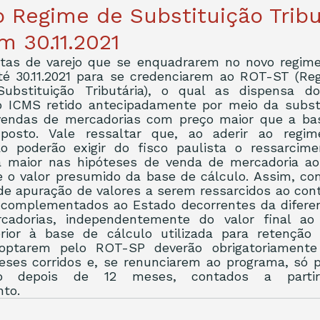
 Regime de Substituição Tribu
m 30.11.2021
tas de varejo que se enquadrarem no novo regime 
até 30.11.2021 para se credenciarem ao ROT-ST (Reg
Substituição Tributária), o qual as dispensa d
ICMS retido antecipadamente por meio da substitu
endas de mercadorias com preço maior que a bas
posto. Vale ressaltar que, ao aderir ao regim
o poderão exigir do fisco paulista o ressarcime
a maior nas hipóteses de venda de mercadoria ao
 o valor presumido da base de cálculo. Assim, com
e apuração de valores a serem ressarcidos ao cont
 complementados ao Estado decorrentes da diferen
cadorias, independentemente do valor final ao 
erior à base de cálculo utilizada para retenção
ptarem pelo ROT-SP deverão obrigatoriamente
eses corridos e, se renunciarem ao programa, só po
ivo depois de 12 meses, contados a parti
to.