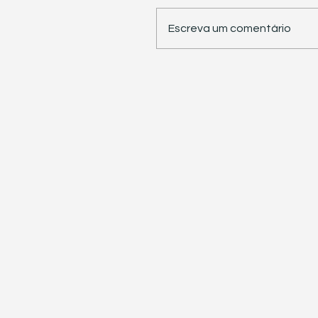
Escreva um comentário
STJ retoma trabalhos 
pauta sete temas
repetitivos de grande
impacto tributário