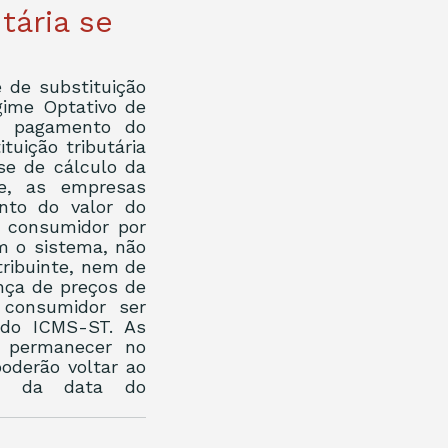
tária se
de substituição 
ime Optativo de 
o pagamento do 
ição tributária 
e de cálculo da 
e, as empresas 
nto do valor do 
 consumidor por 
 o sistema, não 
ribuinte, nem de 
ça de preços de 
consumidor ser 
 do ICMS-ST. As 
 permanecer no 
derão voltar ao 
r da data do 