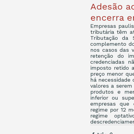
Adesão ao
encerra e
Empresas paulis
tributária têm 
Tributação da 
complemento do 
nos casos das v
retenção do im
credenciadas nã
imposto retido 
preço menor que
há necessidade d
valores a serem
produtos e mer
inferior ou sup
empresas que o
regime por 12 m
regime optat
descredenciamen