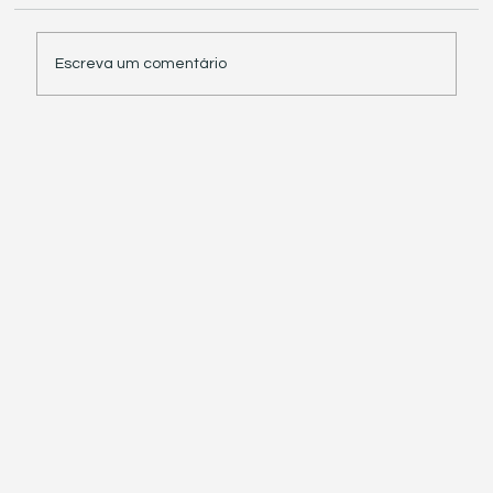
Escreva um comentário
Receita Federal suspende exigência de
informações sobre IBS e CBS em
documentos fiscais eletrônicos