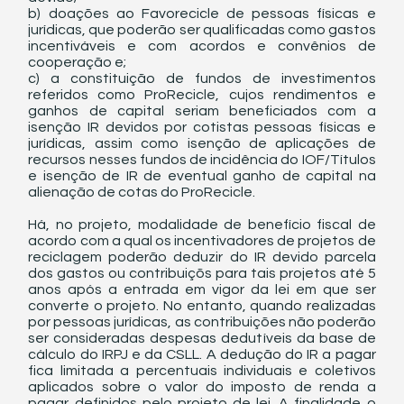
b) doações ao Favorecicle de pessoas físicas e 
jurídicas, que poderão ser qualificadas como gastos 
incentiváveis e com acordos e convênios de 
cooperação e;
c) a constituição de fundos de investimentos 
referidos como ProRecicle, cujos rendimentos e 
ganhos de capital seriam beneficiados com a 
isenção IR devidos por cotistas pessoas físicas e 
jurídicas, assim como isenção de aplicações de 
recursos nesses fundos de incidência do IOF/Títulos 
e isenção de IR de eventual ganho de capital na 
alienação de cotas do ProRecicle. 
Há, no projeto, modalidade de benefício fiscal de 
acordo com a qual os incentivadores de projetos de 
reciclagem poderão deduzir do IR devido parcela 
dos gastos ou contribuiçõs para tais projetos até 5 
anos após a entrada em vigor da lei em que ser 
converte o projeto. No entanto, quando realizadas 
por pessoas jurídicas, as contribuições não poderão 
ser consideradas despesas dedutíveis da base de 
cálculo do IRPJ e da CSLL. A dedução do IR a pagar 
fica limitada a percentuais individuais e coletivos 
aplicados sobre o valor do imposto de renda a 
pagar definidos pelo projeto de lei. A finalidade o 