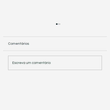
Comentários
Escreva um comentário
Receita Federal suspende exigência de
informações sobre IBS e CBS em
documentos fiscais eletrônicos