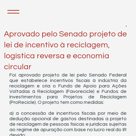
30 de nov. de 2021
2 min de leitura
Aprovado pelo Senado projeto de
lei de incentivo à reciclagem,
logística reversa e economia
circular
Foi aprovado projeto de lei pelo Senado Federal 
que estabelece incentivos fiscais à indústria da 
reciclagem e cria o Fundo de Apoio para Ações 
Voltadas à Reciclagem (Favorecicle) e Fundos de 
Investimentos para Projetos de Reciclagem 
(ProRecicle). O projeto tem como medidas:
a) a concessão de incentivos fiscais por meio de 
dedução opcional de gastos destinadas a projeto 
de reciclagem de pessoas físicas e jurídicas sujeitas 
ao regime de apuração com base no lucro real do IR 
devido; 