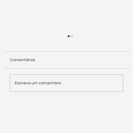
Comentários
Escreva um comentário
Receita Federal suspende exigência de
informações sobre IBS e CBS em
documentos fiscais eletrônicos