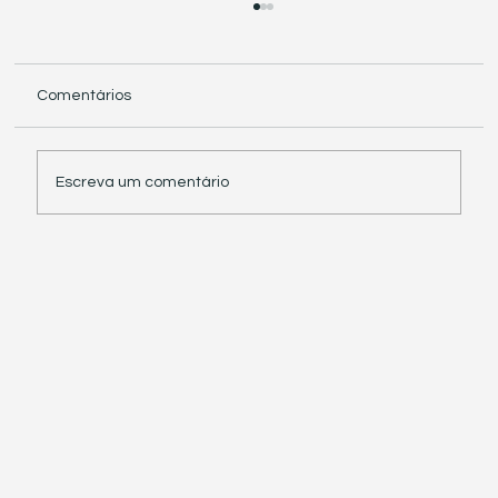
Comentários
Escreva um comentário
Receita Federal suspende exigência de
informações sobre IBS e CBS em
documentos fiscais eletrônicos