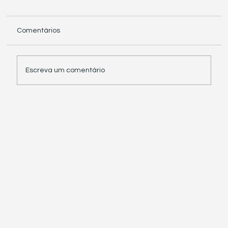
Comentários
Escreva um comentário
Receita Federal suspende exigência de
informações sobre IBS e CBS em
documentos fiscais eletrônicos