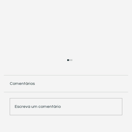
Comentários
Escreva um comentário
Receita Federal suspende exigência de