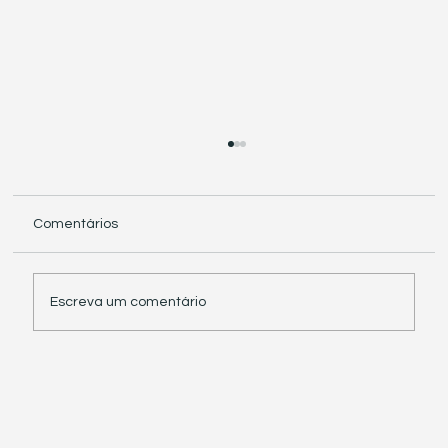
Comentários
Escreva um comentário
Receita Federal suspende exigência de
informações sobre IBS e CBS em
documentos fiscais eletrônicos