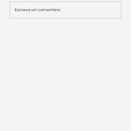
Escreva um comentário
Receita Federal suspende exigência de
informações sobre IBS e CBS em
documentos fiscais eletrônicos