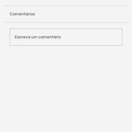
Comentários
Escreva um comentário
Receita Federal suspende exigência de
informações sobre IBS e CBS em
documentos fiscais eletrônicos