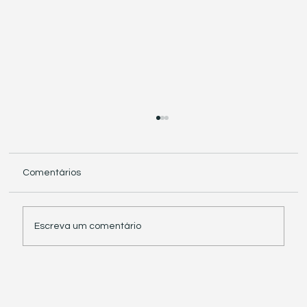
Comentários
Escreva um comentário
Receita Federal suspende exigência de
informações sobre IBS e CBS em
documentos fiscais eletrônicos