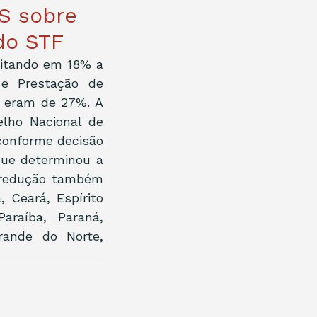
S sobre
do STF
mitando em 18% a 
e Prestação de 
l eram de 27%. A 
ho Nacional de 
conforme decisão 
ue determinou a 
 redução também 
Ceará, Espírito 
raíba, Paraná, 
ande do Norte, 