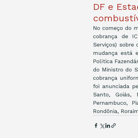
DF e Est
combustí
No começo do mês
cobrança de IC
Serviços) sobre 
mudança está e
Política Fazendá
do Ministro do 
cobrança unifor
foi anunciada p
Santo, Goiás, 
Pernambuco, Pi
Rondônia, Roraim