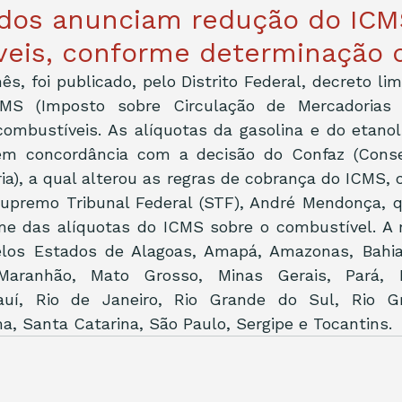
ados anunciam redução do ICM
veis, conforme determinação 
, foi publicado, pelo Distrito Federal, decreto li
MS (Imposto sobre Circulação de Mercadorias 
combustíveis. As alíquotas da gasolina e do etano
m concordância com a decisão do Confaz (Consel
ria), a qual alterou as regras de cobrança do ICMS, 
Supremo Tribunal Federal (STF), André Mendonça, q
me das alíquotas do ICMS sobre o combustível. A
elos Estados de Alagoas, Amapá, Amazonas, Bahia, 
Maranhão, Mato Grosso, Minas Gerais, Pará, Pa
auí, Rio de Janeiro, Rio Grande do Sul, Rio Gr
a, Santa Catarina, São Paulo, Sergipe e Tocantins.