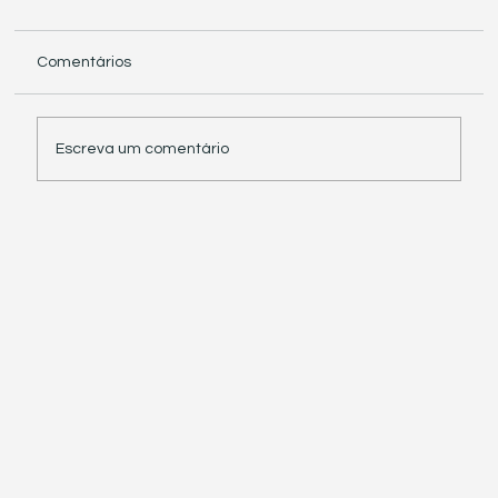
Comentários
Escreva um comentário
Receita Federal suspende exigência de
informações sobre IBS e CBS em
documentos fiscais eletrônicos