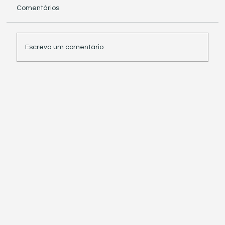
Comentários
Escreva um comentário
Receita Federal suspende exigência de
informações sobre IBS e CBS em
documentos fiscais eletrônicos