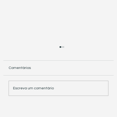
Comentários
Escreva um comentário
Receita Federal suspende exigência de
informações sobre IBS e CBS em