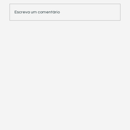
Escreva um comentário
Receita Federal suspende exigência de
informações sobre IBS e CBS em
documentos fiscais eletrônicos