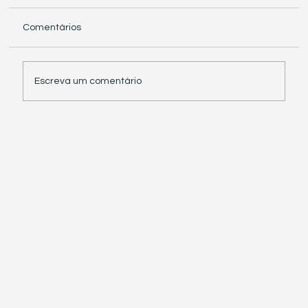
Comentários
Escreva um comentário
Receita Federal suspende exigência de
informações sobre IBS e CBS em
documentos fiscais eletrônicos