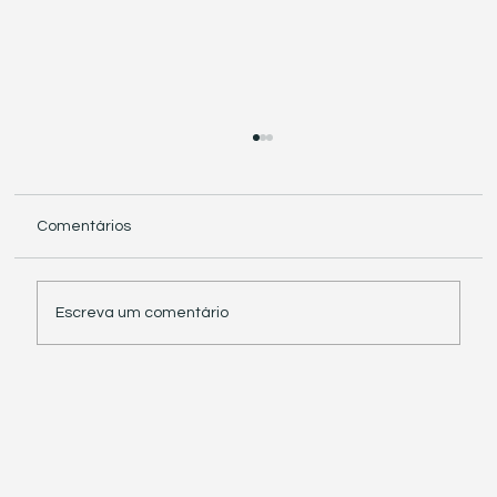
Comentários
Escreva um comentário
Receita Federal suspende exigência de
informações sobre IBS e CBS em
documentos fiscais eletrônicos