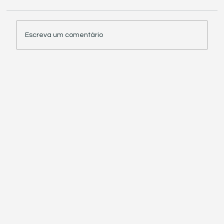
Escreva um comentário
Receita Federal suspende exigência de
informações sobre IBS e CBS em
documentos fiscais eletrônicos