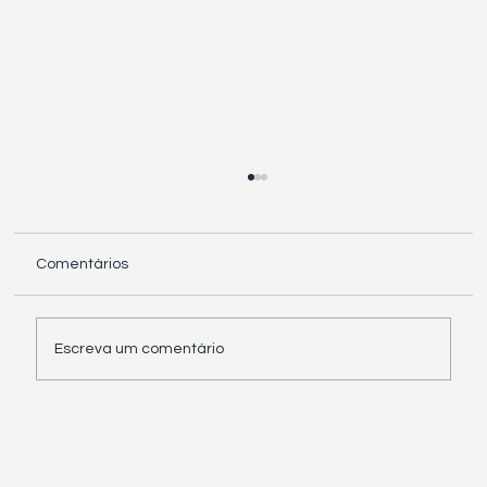
Comentários
Escreva um comentário
Receita Federal suspende exigência de
informações sobre IBS e CBS em
documentos fiscais eletrônicos