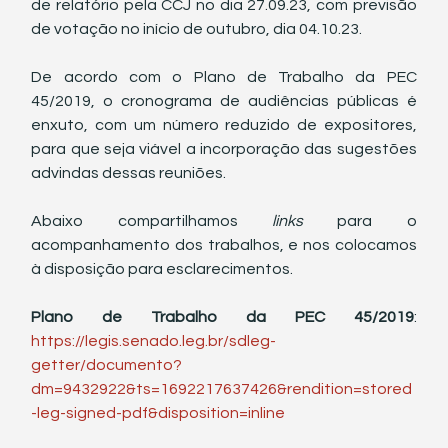
de relatório pela CCJ no dia 27.09.23, com previsão 
de votação no início de outubro, dia 04.10.23.
De acordo com o Plano de Trabalho da PEC 
45/2019, o cronograma de audiências públicas é 
enxuto, com um número reduzido de expositores, 
para que seja viável a incorporação das sugestões 
advindas dessas reuniões. 
Abaixo compartilhamos 
links
 para o 
acompanhamento dos trabalhos, e nos colocamos 
à disposição para esclarecimentos.
Plano de Trabalho da PEC 45/2019
: 
https://legis.senado.leg.br/sdleg-
getter/documento?
dm=9432922&ts=1692217637426&rendition=stored
-leg-signed-pdf&disposition=inline