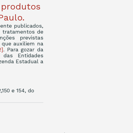
 produtos
Paulo.
nte publicados, 
 tratamentos de 
ções previstas 
que auxiliem na 
2]
. Para gozar da 
 das Entidades 
zenda Estadual a 
150 e 154, do 