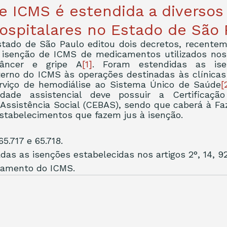
e ICMS é estendida a diversos
spitalares no Estado de São 
tado de São Paulo editou dois decretos, recenteme
isenção de ICMS de medicamentos utilizados nos
 câncer e gripe A
[1]
. Foram estendidas as isen
erno do ICMS às operações destinadas às clínicas 
rviço de hemodiálise ao Sistema Único de Saúde
[
idade assistencial deve possuir a Certificação
Assistência Social (CEBAS), sendo que caberá à Fa
stabelecimentos que fazem jus à isenção. 
5.717 e 65.718. 
as as isenções estabelecidas nos artigos 2°, 14, 92,
lamento do ICMS. 