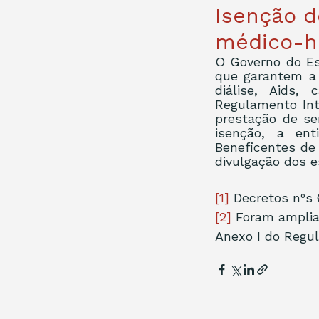
Isenção d
médico-ho
O Governo do Es
que garantem a 
diálise, Aids,
Regulamento Int
prestação de se
isenção, a ent
Beneficentes de 
divulgação dos e
[1]
 Decretos nºs 6
[2]
 Foram ampliad
Anexo I do Regu