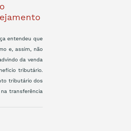
ão
nejamento
iça entendeu que 
mo e, assim, não 
advindo da venda 
ício tributário. 
o tributário dos 
na transferência 