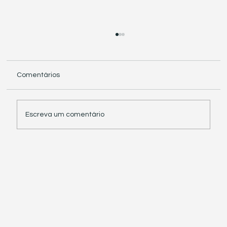
Comentários
Escreva um comentário
Receita Federal suspende exigência de
informações sobre IBS e CBS em
documentos fiscais eletrônicos