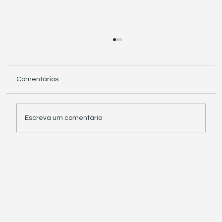
Comentários
Escreva um comentário
Receita Federal suspende exigência de
informações sobre IBS e CBS em
documentos fiscais eletrônicos