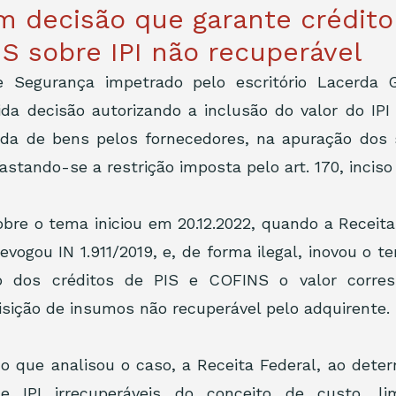
 decisão que garante crédito
S sobre IPI não recuperável
Segurança impetrado pelo escritório Lacerda 
rida decisão autorizando a inclusão do valor do IPI 
nda de bens pelos fornecedores, na apuração dos s
stando-se a restrição imposta pelo art. 170, inciso II
obre o tema iniciou em 20.12.2022, quando a Receita 
revogou IN 1.911/2019, e, de forma ilegal, inovou o t
o dos créditos de PIS e COFINS o valor corresp
isição de insumos não recuperável pelo adquirente.
o que analisou o caso, a Receita Federal, ao deter
e IPI irrecuperáveis do conceito de custo, limi