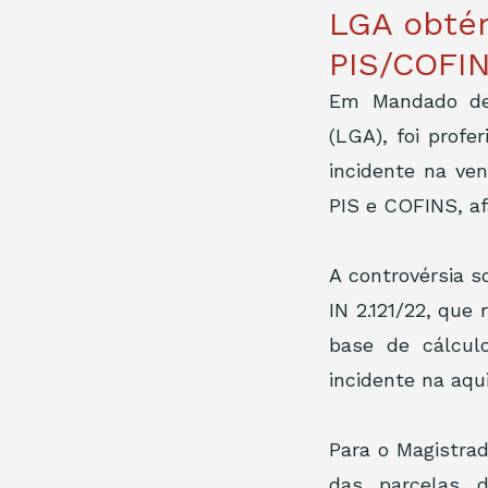
LGA obtém
PIS/COFIN
Em Mandado de 
(LGA), foi profe
incidente na ve
PIS e COFINS, afa
A controvérsia s
IN 2.121/22, que 
base de cálcul
incidente na aqu
Para o Magistrad
das parcelas d