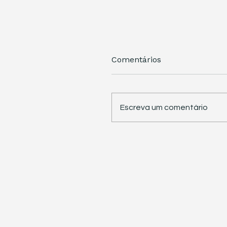
Comentários
Escreva um comentário
STJ retoma trabalhos 
pauta sete temas
repetitivos de grande
impacto tributário