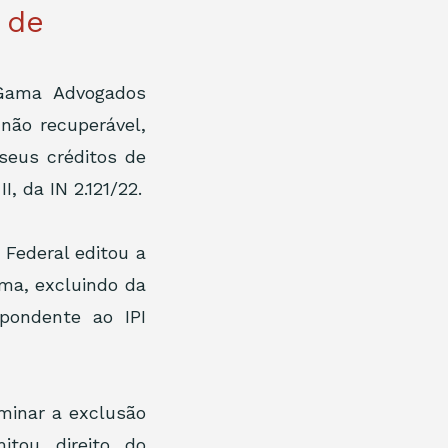
 de
Gama Advogados 
não recuperável, 
eus créditos de 
, da IN 2.121/22.
Federal editou a 
ema, excluindo da 
ondente ao IPI 
minar a exclusão 
tou direito do 