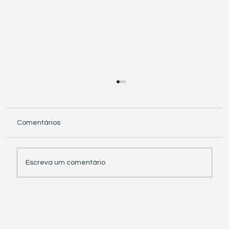
Comentários
Escreva um comentário
Receita Federal suspende exigência de
informações sobre IBS e CBS em
documentos fiscais eletrônicos