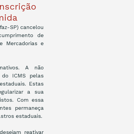
inscrição
mida
faz-SP) cancelou 
cumprimento de 
e Mercadorias e 
ativos. A não 
 do ICMS pelas 
staduais. Estas 
ularizar a sua 
istos. Com essa 
ntes permaneça 
stros estaduais.
esejam reativar 