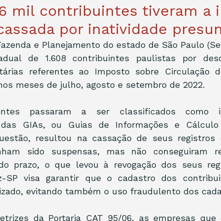
6 mil contribuintes tiveram a 
cassada por inatividade presu
Fazenda e Planejamento do estado de São Paulo (Se
tadual de 1.608 contribuintes paulistas por des
utárias referentes ao Imposto sobre Circulação d
nos meses de julho, agosto e setembro de 2022. 
uintes passaram a ser classificados como in
ão das GIAs, ou Guias de Informações e Cálculo
stão, resultou na cassação de seus registros e
nham sido suspensas, mas não conseguiram reg
do prazo, o que levou à revogação dos seus reg
z-SP visa garantir que o cadastro dos contribui
lizado, evitando também o uso fraudulento dos cada
etrizes da Portaria CAT 95/06, as empresas que d