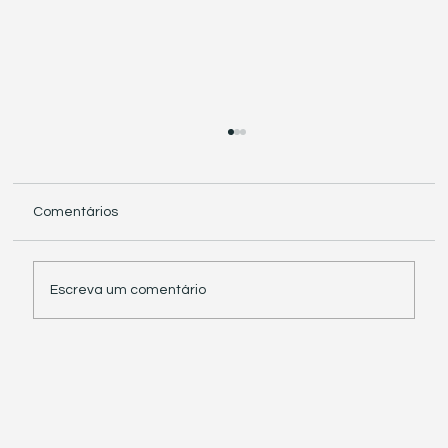
Comentários
Escreva um comentário
Receita Federal suspende exigência de
informações sobre IBS e CBS em
documentos fiscais eletrônicos