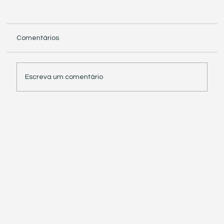
Comentários
Escreva um comentário
Receita Federal suspende exigência de
informações sobre IBS e CBS em
documentos fiscais eletrônicos