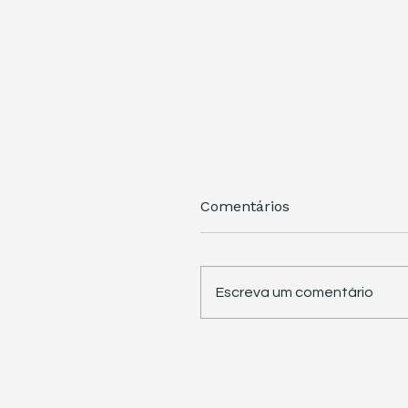
Comentários
Escreva um comentário
STJ retoma trabalhos 
pauta sete temas
repetitivos de grande
impacto tributário