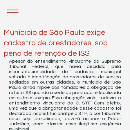
16 de nov. de 2021
1 min de leitura
Município de São Paulo exige
cadastro de prestadores, sob
pena de retenção de ISS
Apesar do entendimento vinculante do Supremo 
Tribunal Federal, que havia decidido pela 
inconstitucionalidade do cadastro municipal 
voltado à identificação de prestadores de serviço 
sediados em outras cidades, o Município de São 
Paulo ainda impõe aos tomadores a obrigação de 
reter o ISS quando a sede do prestador é localizada 
em outro município. Essa obrigação viola, todavia, o 
entendimento vinculante do C. STF. Com efeito, 
uma vez que a obrigatoriedade desse cadastro foi 
declarada inconstitucional pelo STF, o contribuinte, 
caso seja prejudicado, deverá acionar o Poder 
Judiciário, para afastar essa ilegítima exigência 
municipal.  