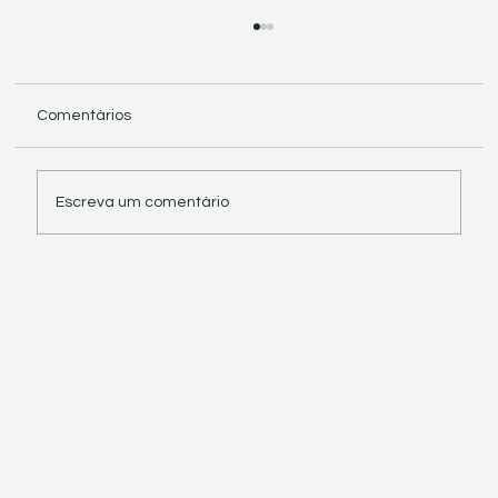
Comentários
Escreva um comentário
Receita Federal suspende exigência de
informações sobre IBS e CBS em
documentos fiscais eletrônicos