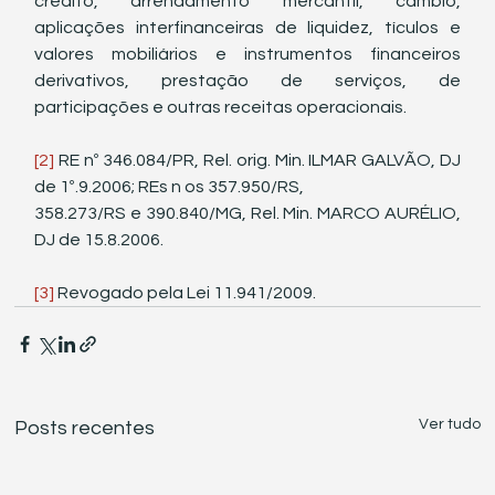
crédito, arrendamento mercantil, câmbio, 
aplicações interfinanceiras de liquidez, tículos e 
valores mobiliários e instrumentos financeiros 
derivativos, prestação de serviços, de 
participações e outras receitas operacionais. 
[2]
 RE nº 346.084/PR, Rel. orig. Min. ILMAR GALVÃO, DJ 
de 1º.9.2006; REs n os 357.950/RS,
358.273/RS e 390.840/MG, Rel. Min. MARCO AURÉLIO, 
DJ de 15.8.2006. 
[3]
 Revogado pela Lei 11.941/2009.
Ver tudo
Posts recentes