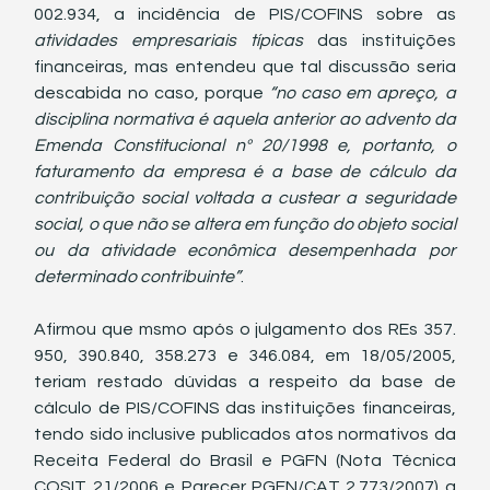
002.934, a incidência de PIS/COFINS sobre as 
atividades empresariais típicas 
das instituições 
financeiras, mas entendeu que tal discussão seria 
descabida no caso, porque 
“no caso em apreço, a 
disciplina normativa é aquela anterior ao advento da 
Emenda Constitucional nº 20/1998 e, portanto, o 
faturamento da empresa é a base de cálculo da 
contribuição social voltada a custear a seguridade 
social, o que não se altera em função do objeto social 
ou da atividade econômica desempenhada por 
determinado contribuinte”
. 
Afirmou que msmo após o julgamento dos REs 357. 
950, 390.840, 358.273 e 346.084, em 18/05/2005, 
teriam restado dúvidas a respeito da base de 
cálculo de PIS/COFINS das instituições financeiras, 
tendo sido inclusive publicados atos normativos da 
Receita Federal do Brasil e PGFN (Nota Técnica 
COSIT 21/2006 e Parecer PGFN/CAT 2.773/2007) a 