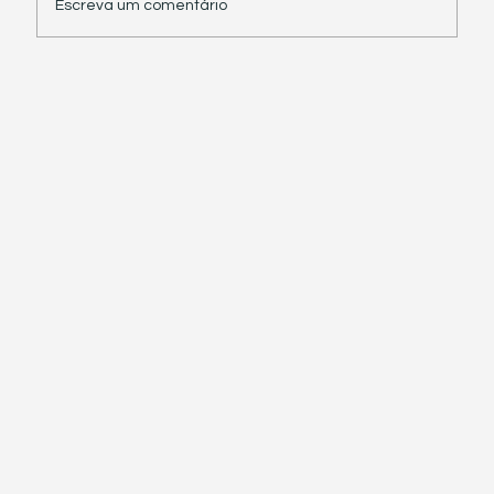
Escreva um comentário
Receita Federal suspende exigência de
informações sobre IBS e CBS em
documentos fiscais eletrônicos