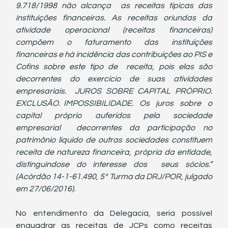
9.718/1998 não alcança  as receitas típicas das 
instituições financeiras. As receitas oriundas da 
atividade  operacional  (receitas  financeiras)  
compõem  o  faturamento  das  instituições  
financeiras e há incidência das contribuições ao PIS e 
Cofins sobre este tipo de  receita, pois elas são 
decorrentes do exercício de suas atividades 
empresariais.  JUROS SOBRE CAPITAL PRÓPRIO. 
EXCLUSÃO. IMPOSSIBILIDADE.  Os  juros  sobre  o  
capital  próprio  auferidos  pela  sociedade  
empresarial  decorrentes da participação no 
patrimônio líquido de outras sociedades constituem  
receita de natureza financeira, própria da entidade, 
distinguindo­se do interesse dos  seus sócios.” 
(Acórdão 14-1-61.490, 5ª Turma da DRJ/POR, julgado 
em 27/06/2016).
No entendimento da Delegacia, seria possível 
enquadrar as receitas de JCPs como receitas 