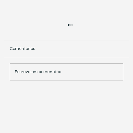
Comentários
Escreva um comentário
Receita Federal suspende exigência de
informações sobre IBS e CBS em
documentos fiscais eletrônicos