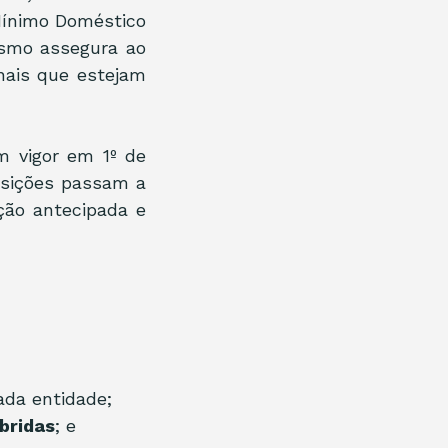
ínimo Doméstico 
smo assegura ao 
nais que estejam 
 vigor em 1º de 
osições passam a 
ção antecipada e 
ada entidade;
íbridas
; e