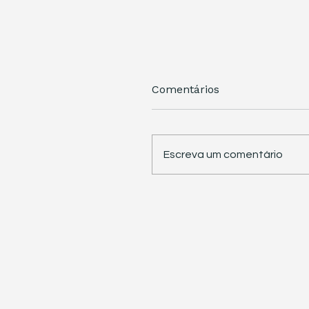
Comentários
Escreva um comentário
STJ retoma trabalhos 
pauta sete temas
repetitivos de grande
impacto tributário