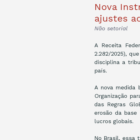
Nova Inst
ajustes a
Não setorial
A Receita Feder
2.282/2025), que
disciplina a tri
país.
A nova medida bu
Organização par
das Regras GloB
erosão da base 
lucros globais.
No Brasil, essa 