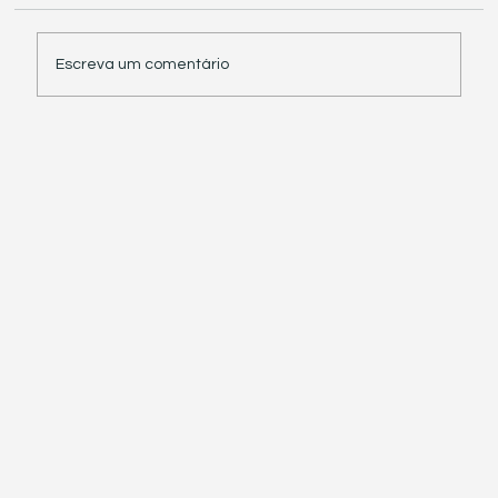
Escreva um comentário
Receita Federal suspende exigência de
informações sobre IBS e CBS em
documentos fiscais eletrônicos