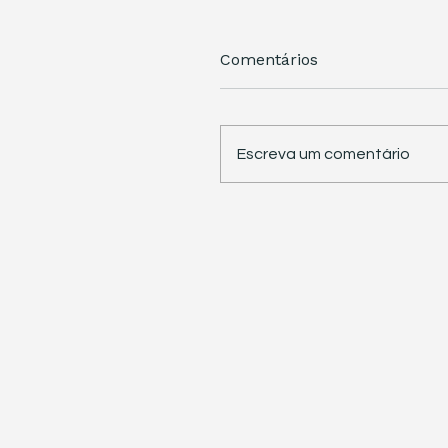
Comentários
Escreva um comentário
STJ retoma trabalhos 
pauta sete temas
repetitivos de grande
impacto tributário