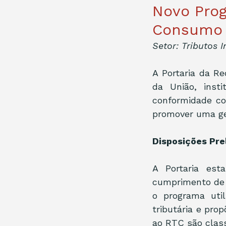
Novo Prog
Consumo é
Setor: Tributos I
A Portaria da Rec
da União, inst
conformidade co
promover uma ges
Disposições Pre
A Portaria est
cumprimento de o
o programa util
tributária e pro
ao RTC são class