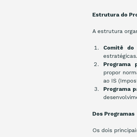
Estrutura do P
A estrutura orga
Comitê do
estratégicas
Programa p
propor norma
ao IS (Impost
Programa p
desenvolvime
Dos Programas
Os dois princip