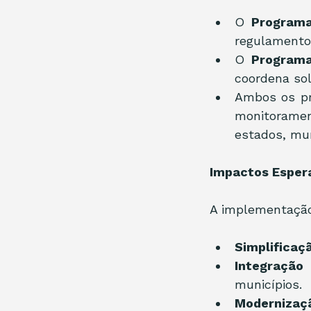
O 
Programa
regulamentos
O 
Programa
coordena sol
Ambos os pr
monitoramen
estados, mun
Impactos Esper
A implementação 
Simplificaçã
Integração 
municípios.
Modernizaç