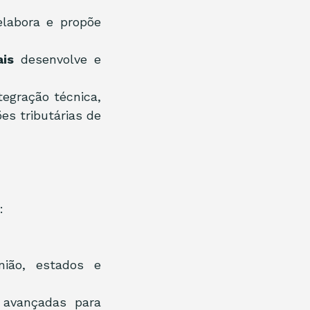
elabora e propõe 
is
 desenvolve e 
gração técnica, 
 tributárias de 
:
ião, estados e 
avançadas para 