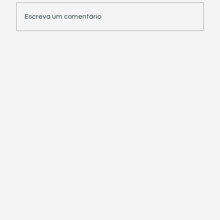
Escreva um comentário
Receita Federal suspende exigência de
informações sobre IBS e CBS em
documentos fiscais eletrônicos