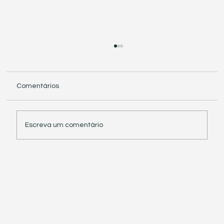
Comentários
Escreva um comentário
Receita Federal suspende exigência de
informações sobre IBS e CBS em
documentos fiscais eletrônicos