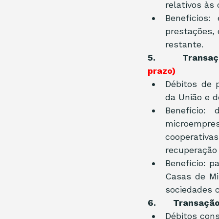
relativos às
Benefícios:
prestações, 
restante.
5.       Transa
prazo)
Débitos de p
da União e 
Benefício:
microempres
cooperativas
recuperação j
Benefício: p
Casas de Mis
sociedades c
6.       Transaç
Débitos cons