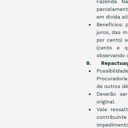
Fazenda Na
parcelamento
em dívida at
Benefícios:
juros, das m
por cento) s
(cento e q
observando o
8.       Repactu
Possibilida
Procuradoria
de outros dé
Deverão se
original.
Vale ressal
contribuinte
impedimento