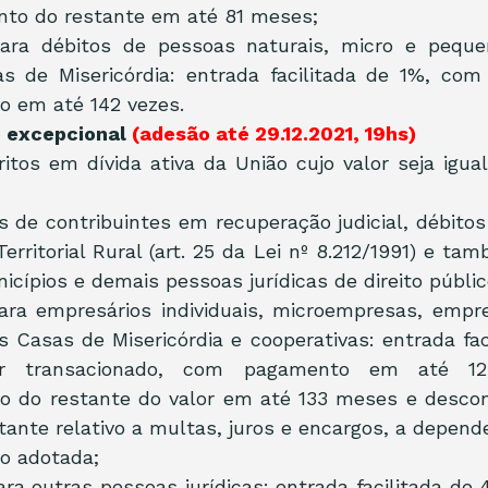
nto do restante em até 81 meses; 
para débitos de pessoas naturais, micro e pequ
 de Misericórdia: entrada facilitada de 1%, com p
o em até 142 vezes.
ão excepcional 
(adesão até 29.12.2021, 19hs)
ritos em dívida ativa da União cujo valor seja igual
os de contribuintes em recuperação judicial, débit
erritorial Rural (art. 25 da Lei nº 8.212/1991) e ta
icípios e demais pessoas jurídicas de direito públic
para empresários individuais, microempresas, empr
s Casas de Misericórdia e cooperativas: entrada fac
r transacionado, com pagamento em até 12 
o do restante do valor em até 133 meses e descon
ante relativo a multas, juros e encargos, a depende
o adotada;  
ara outras pessoas jurídicas: entrada facilitada de 