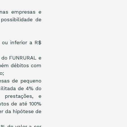
enas empresas e 
ossibilidade de 
 ou inferior a R$ 
os do FUNRURAL e 
mbém débitos com 
o;
esas de pequeno 
ilitada de 4% do 
prestações, e 
tos de até 100% 
r da hipótese de 
4% do valor a ser 