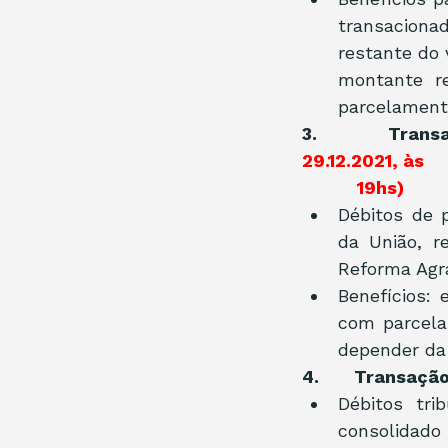
transacion
restante do 
montante re
parcelament
3.       Trans
29.12.2021, às 
           19hs)
Débitos de p
da União, r
Reforma Agrá
Benefícios: 
com parcela
depender da
4.       Transaç
Débitos tri
consolidado