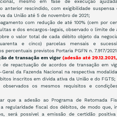
cional, mesmo em fase de execução ajuizada
 anterior rescindido, com exigibilidade suspensa o
iva da União até 5 de novembro de 2021;
 pagamento com redução de até 100% (cem por cent
ultas e dos encargos-legais, observado o limite de 
obre o valor total de cada débito objeto da negoci
uarenta e cinco) parcelas mensais e sucessiv
s percentuais previstos Portaria PGFN n. 7.917/2021
ação de transação em vigor 
(adesão até 29.12.2021,
de de repactuação de acordos de transação em vig
-Geral da Fazenda Nacional na respectiva modalida
bitos inscritos em dívida ativa da União e do FGTS;
r observados os mesmos requisitos e condições
tar que a adesão ao Programa de Retomada Fisc
 a regularidade fiscal dos débitos, de modo que, in
s, será possível a emissão de certidão positiva