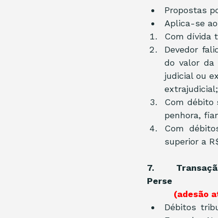
Propostas po
Aplica-se ao
Com dívida t
Devedor fal
do valor da 
judicial ou e
extrajudicial;
Com débito s
penhora, fia
Com débitos
superior a R
7.       Transa
Perse          
           (a
Débitos trib