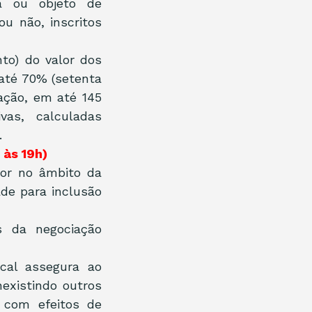
 ou objeto de 
u não, inscritos 
o) do valor dos 
até 70% (setenta 
ação, em até 145 
as, calculadas 
.
 às 19h)
or no âmbito da 
de para inclusão 
 da negociação 
al assegura ao 
existindo outros 
 com efeitos de 