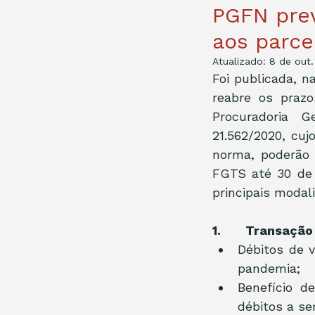
PGFN prev
aos parce
Atualizado:
8 de out.
Foi publicada, na
reabre os praz
Procuradoria G
21.562/2020, cu
norma, poderão 
FGTS até 30 de 
principais modal
1.       Transaçã
Débitos de v
pandemia;
Benefício d
débitos a se