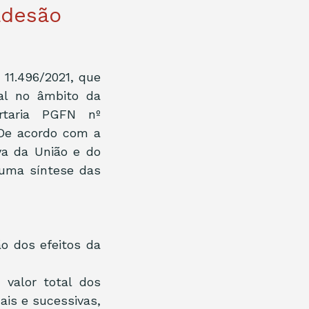
adesão
 11.496/2021, que 
l no âmbito da 
rtaria PGFN nº 
De acordo com a 
a da União e do 
uma síntese das 
o dos efeitos da 
valor total dos 
is e sucessivas, 