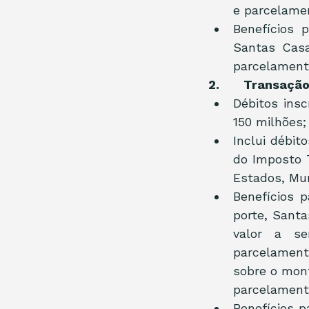
e parcelame
Benefícios 
Santas Casas
parcelament
2.       Transaç
Débitos insc
150 milhões;
Inclui débit
do Imposto T
Estados, Mun
Benefícios 
porte, Santa
valor a se
parcelament
sobre o mont
parcelament
Benefícios p