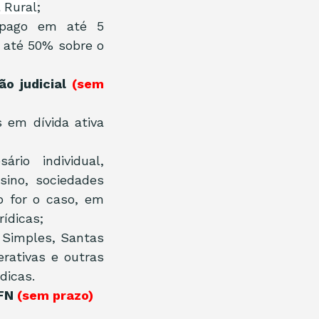
l Rural
;
 pago em até 5 
até 50% sobre o 
o judicial 
(sem 
 em dívida ativa 
io individual, 
ino, sociedades 
 for o caso, em 
ídicas; 
Simples, Santas 
rativas e outras 
dicas.
FN 
(sem prazo)