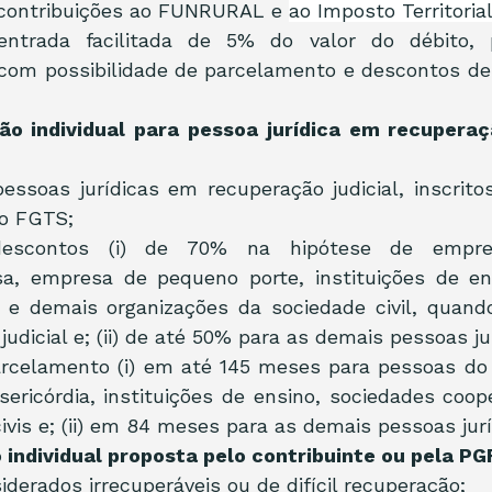
 contribuições ao FUNRURAL e 
ao Imposto Territoria
 entrada facilitada de 5% do valor do débito,
com possibilidade de parcelamento e descontos de 
ção individual para pessoa jurídica em recuperaçã
essoas jurídicas em recuperação judicial, inscritos
do FGTS;
 descontos (i) de 70% na hipótese de empresár
a, empresa de pequeno porte, instituições de ens
 e demais organizações da sociedade civil, quando
udicial e; (ii) de até 50% para as demais pessoas jur
arcelamento (i) em até 145 meses para pessoas do 
ericórdia, instituições de ensino, sociedades coope
ivis e; (ii) em 84 meses para as demais pessoas jurí
ão individual proposta pelo contribuinte ou pela PG
iderados irrecuperáveis ou de difícil recuperação;