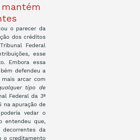
F3 mantém
ntes
cou o parecer da 
ção dos créditos 
ibunal Federal 
ibuições, esse 
o. Embora essa 
ambém defendeu a 
 mais arcar com 
alquer tipo de 
al Federal da 3ª 
S na apuração de 
oderia vedar o 
o entendeu que, 
 decorrentes da 
 o creditamento 