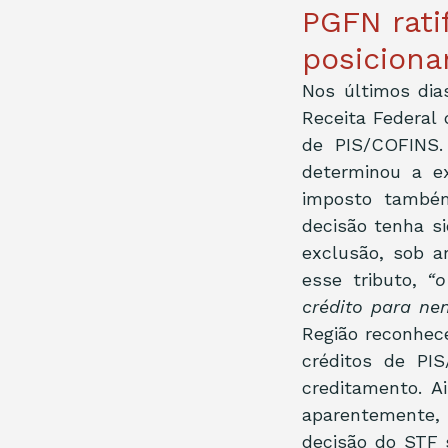
PGFN rati
posiciona
Nos últimos dias
Receita Federal 
de PIS/COFINS.
determinou a e
imposto também
decisão tenha si
exclusão, sob a
esse tributo, 
“o
crédito para ne
Região reconhece
créditos de PI
creditamento. A
aparentemente, 
decisão do STF 