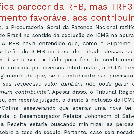
fica parecer da RFB, mas TR
mento favorável aos contribui
, a Procuradoria-Geral da Fazenda Nacional ratifi
do Brasil no sentido da exclusão do ICMS na apura
 A RFB havia entendido que, como o Supremo Tr
xclusão do ICMS na base de cálculo dessas contr
 deveria ser excluído para fins de creditament
do criticada por diversos tributaristas, a PGFN t
rgumento de que, se o contribuinte não precisará
 seu respectivo valor também não pode gerar qu
nhum contribuinte”
. Apesar disso, o Tribunal Region
u, em recente julgado, o direito à inclusão do ICM
S/Cofins, asseverando que apenas uma nova lei p
inda, o Desembargador Relator Johonsom di Salv
a Receita estaria buscando minimizar as perdas
sobre a tese do século. Portanto, caso seja negado