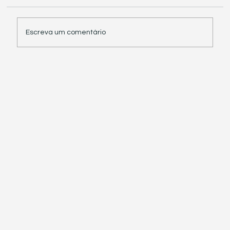
Escreva um comentário
Receita Federal suspende exigência de
informações sobre IBS e CBS em
documentos fiscais eletrônicos