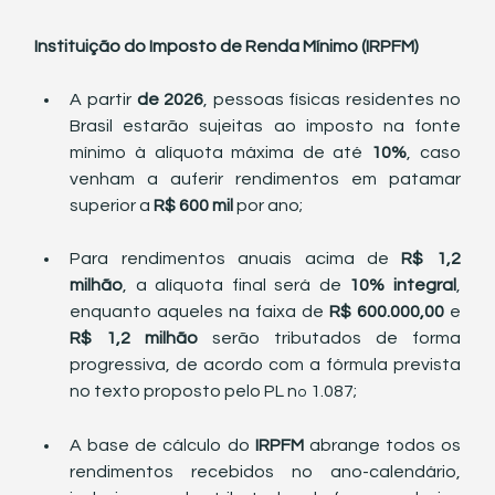
Instituição do Imposto de Renda Mínimo (IRPFM)
A partir 
de 2026
, pessoas físicas residentes no 
Brasil estarão sujeitas ao imposto na fonte 
mínimo à alíquota máxima de até 
10%
, caso 
venham a auferir rendimentos em patamar 
superior a 
R$ 600 mil
 por ano;
Para rendimentos anuais acima de 
R$ 1,2 
milhão
, a alíquota final será de 
10% integral
, 
enquanto aqueles na faixa de 
R$ 600.000,00
 e 
R$ 1,2 milhão
 serão tributados de forma 
progressiva, de acordo com a fórmula prevista 
no texto proposto pelo PL n
 1.087;
o
A base de cálculo do 
IRPFM 
abrange todos os 
rendimentos recebidos no ano-calendário, 