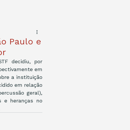
ão Paulo e
or
F decidiu, por 
spectivamente em 
re a instituição 
dido em relação 
ercussão geral), 
 e heranças no 
.