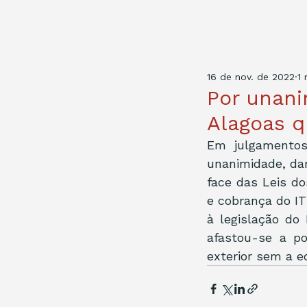
16 de nov. de 2022
1 
Por unani
Alagoas q
Em julgamentos
unanimidade, dar
face das Leis do
e cobrança do I
à legislação do 
afastou-se a p
exterior sem a e