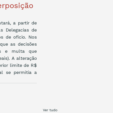
erposição
ará, a partir de 
s Delegacias de 
 de ofício. Nos 
que as decisões 
s e multa que 
is). A alteração 
ior limite de R$ 
l se permitia a 
Ver tudo