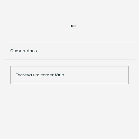
Comentários
Escreva um comentário
Receita Federal suspende exigência de
informações sobre IBS e CBS em
documentos fiscais eletrônicos