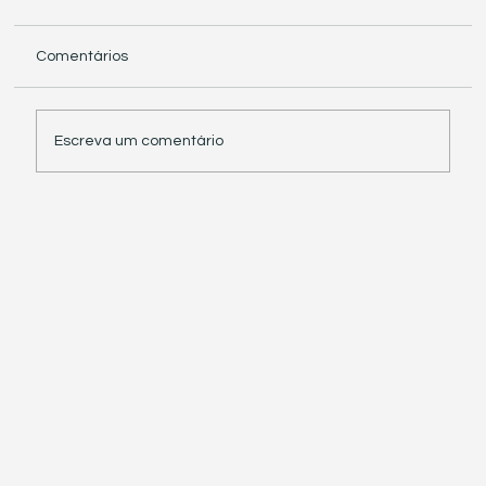
Comentários
Escreva um comentário
Receita Federal suspende exigência de
informações sobre IBS e CBS em
documentos fiscais eletrônicos