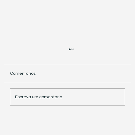
Comentários
Escreva um comentário
Receita Federal suspende exigência de
informações sobre IBS e CBS em
documentos fiscais eletrônicos