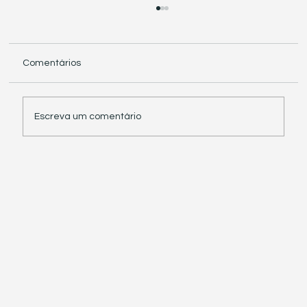
Comentários
Escreva um comentário
Receita Federal suspende exigência de
informações sobre IBS e CBS em
documentos fiscais eletrônicos