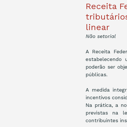
Receita Fe
tributári
linear
Não setorial
A Receita Feder
estabelecendo u
poderão ser obj
públicas.
A medida integr
incentivos consi
Na prática, a n
previstas na le
contribuintes in