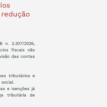
ios
a redução
 n. 2.307/2026, 
ios fiscais não 
isão das contas 
s tributários e 
social.
s e isenções já 
a tributária de 