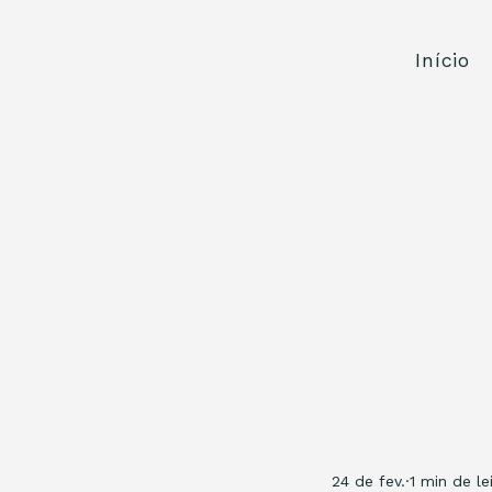
Início
24 de fev.
1 min de le