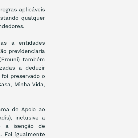
egras aplicáveis 
stando qualquer 
ndedores.
as a entidades 
ão previdenciária 
(Prouni) também 
adas a deduzir 
oi preservado o 
sa, Minha Vida, 
ama de Apoio ao 
s), inclusive a 
o a isenção de 
. Foi igualmente 