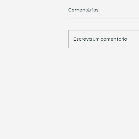
Comentários
Escreva um comentário
STJ retoma trabalhos 
pauta sete temas
repetitivos de grande
impacto tributário