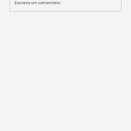
Escreva um comentário
Receita Federal suspende exigência de
informações sobre IBS e CBS em
documentos fiscais eletrônicos