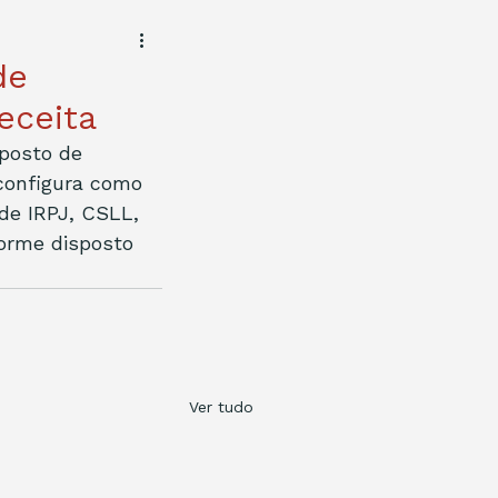
de
receita
 posto de 
 configura como 
de IRPJ, CSLL, 
orme disposto 
Ver tudo