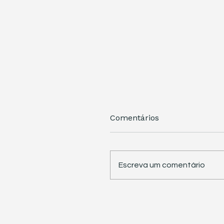
Comentários
Escreva um comentário
STJ retoma trabalhos 
pauta sete temas
repetitivos de grande